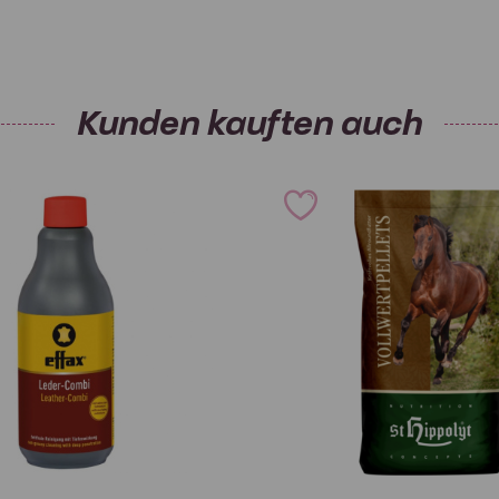
Natrium
Kühl und dunkel lagern. Nach A
Kunden kauften auch