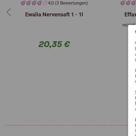
4,0 (3 Bewertungen)
Ewalia Nervensaft 1 - 1l
Effa
Previous
reinig
20,35 €