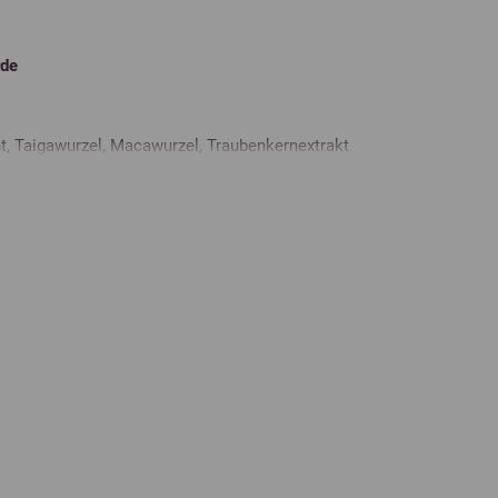
rde
t, Taigawurzel, Macawurzel, Traubenkernextrakt
98 %
< 0,5 %
< 0,4 %
< 0,6 %
< 0,5 %