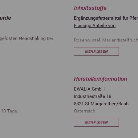
Inhaltsstoffe
ferde
Ergänzungsfuttermittel für Pfe
Flüssige Anteile von
:
usgelösten Headshaking bei
Rosenwurzel, Mariendistelfruch
MEHR LESEN
Analytische Bestandteile
Herstellerinformation
Feuchtgehalt
EWALIA GmbH
Rohprotein
Industriestraße 18
8321 St.Margarethen/Raab
Rohfett
 10 Tage.
Österreich
Rohasche
office@ewalia.com
MEHR LESEN
n.
Rohfaser