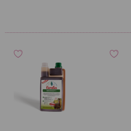
Kühl und dunkel lagern. Nach Anbruch zügig verbrauchen.
Karenzzeit lt. FEI: 2 Tage