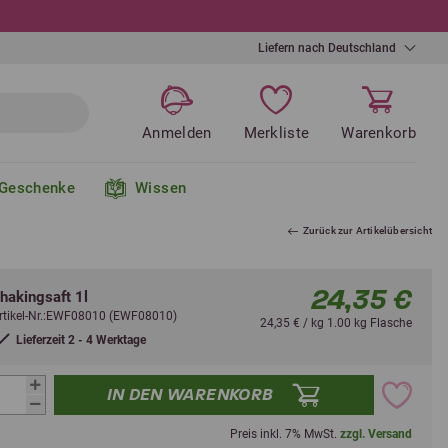
Liefern nach Deutschland
Anmelden
Merkliste
Warenkorb
Geschenke
Wissen
Zurück zur Artikelübersicht
24,35 €
hakingsaft 1l
rtikel-Nr.:EWF08010 (EWF08010)
24,35 € / kg 1.00 kg Flasche
Lieferzeit 2 - 4 Werktage
IN DEN WARENKORB
Preis inkl. 7% MwSt.
zzgl. Versand