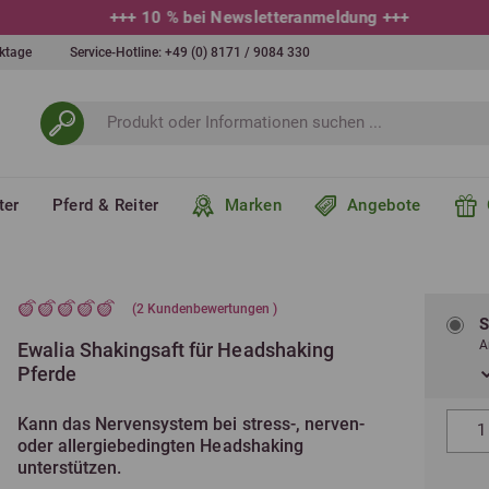
+++
10 % bei Newsletteranmeldung
+++
erktage
Service-Hotline:
+49 (0) 8171 / 9084 330
ter
Pferd & Reiter
Marken
Angebote
(
2
Kundenbewertungen )
S
A
Ewalia Shakingsaft für Headshaking
Pferde
Kann das Nervensystem bei stress-, nerven-
oder allergiebedingten Headshaking
unterstützen.