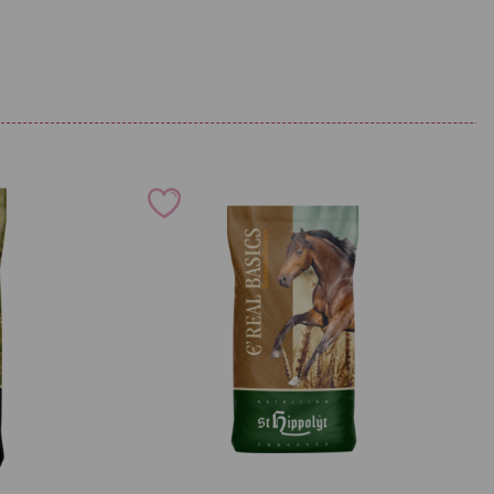
< 0,004 %
nbruch zügig verbrauchen.