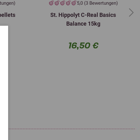
rtungen)
5,0 (3 Bewertungen)
pellets
St. Hippolyt C-Real Basics
Next
Balance 15kg
llet
16,50 €