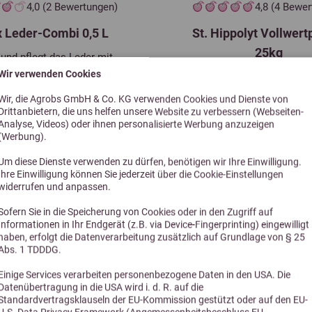
4,0 (2 Bewertungen)
4,8 (4 Bewe
x Leder-Combi 0,5 L
St. Hippolyt Vollwert
25kg
t und pflegt das Leder mit
Tiefenwirkung
Wir verwenden Cookies
Vollwertiger Pferdepe
12,95 €
25,79 €
Wir, die Agrobs GmbH & Co. KG verwenden Cookies und Dienste von
Drittanbietern, die uns helfen unsere Website zu verbessern (Webseiten-
Analyse, Videos) oder ihnen personalisierte Werbung anzuzeigen
(Werbung).
Um diese Dienste verwenden zu dürfen, benötigen wir Ihre Einwilligung.
Ihre Einwilligung können Sie jederzeit über die Cookie-Einstellungen
widerrufen und anpassen.
Sofern Sie in die Speicherung von Cookies oder in den Zugriff auf
Informationen in Ihr Endgerät (z.B. via Device-Fingerprinting) eingewilligt
haben, erfolgt die Datenverarbeitung zusätzlich auf Grundlage von § 25
Abs. 1 TDDDG.
Einige Services verarbeiten personenbezogene Daten in den USA. Die
Alternative Produkte
Datenübertragung in die USA wird i. d. R. auf die
Standardvertragsklauseln der EU-Kommission gestützt oder auf den EU-
U.S. Data Privacy Framework (Angemessenheitsbeschluss EU-