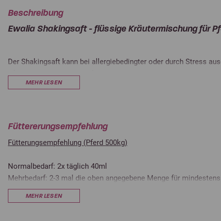
Beschreibung
Ewalia Shakingsaft - flüssige Kräutermischung für P
Der Shakingsaft kann bei allergiebedingter oder durch Stress a
Pferden unterstützend wirken.
MEHR LESEN
Füttererungsempfehlung
Fütterungsempfehlung (Pferd 500kg)
Normalbedarf: 2x täglich 40ml
Mehrbedarf: 2-3 mal die oben angegebene Menge für mindestens
MEHR LESEN
Wir empfehlen eine Fütterungsdauer von mindestens drei Woche