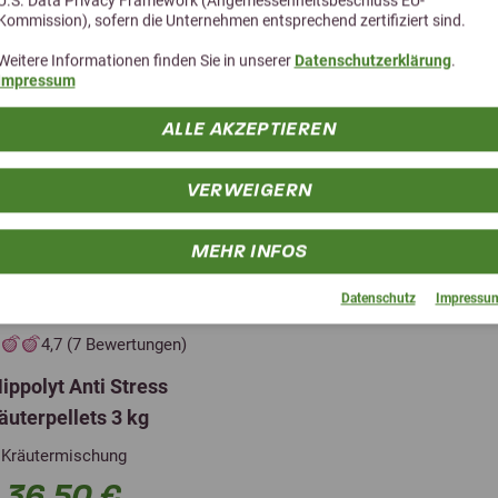
Kommission), sofern die Unternehmen entsprechend zertifiziert sind.
Weitere Informationen finden Sie in unserer
Datenschutzerklärung
.
Impressum
ALLE AKZEPTIEREN
VERWEIGERN
MEHR INFOS
Datenschutz
Impressu
4,7 (7 Bewertungen)
Hippolyt Anti Stress
äuterpellets 3 kg
Kräutermischung
36,50 €