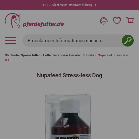
+++
10 % bei Newsletteranmeldung
+++
Produkt oder Informationen suchen ...
Startseite
Spezialfutter
Futter für andere Tierarten
Hunde
Nupafeed Stress-less
0,1L
Nupafeed Stress-less Dog