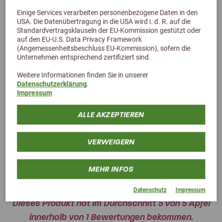
Hund
Einige Services verarbeiten personenbezogene Daten in den
USA. Die Datenübertragung in die USA wird i. d. R. auf die
Vitamine in hochwertiger Rote-Frucht-Grundlage
Standardvertragsklauseln der EU-Kommission gestützt oder
24,00 €
auf den EU-U.S. Data Privacy Framework
(Angemessenheitsbeschluss EU-Kommission), sofern die
Unternehmen entsprechend zertifiziert sind.
Weitere Informationen finden Sie in unserer
Datenschutzerklärung
.
Impressum
ALLE AKZEPTIEREN
VERWEIGERN
Kundenbewertungen
MEHR INFOS
Datenschutz
Impressum
Dieses Produkt hat im Durchschnitt 5 von 5 Äpfel
innerhalb von 1 Bewertungen bekommen.