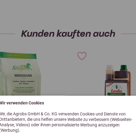
Ernährungsphysiologische Zusat
Biotin als (3a880)
Kunden kauften auch
Zink als Glycin-Zinkchelat
DL-Methionin (3c301)
Technologische Zusatzstoffe je
Kieselgur (E551c)
Wir verwenden Cookies
Stand 11/2024
Wir, die Agrobs GmbH & Co. KG verwenden Cookies und Dienste von
Drittanbietern, die uns helfen unsere Website zu verbessern (Webseiten-
Analyse, Videos) oder ihnen personalisierte Werbung anzuzeigen
(Werbung).