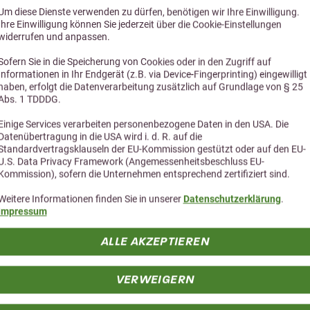
4,8 (6 Bewertungen)
5,0 (2 Bewe
Um diese Dienste verwenden zu dürfen, benötigen wir Ihre Einwilligung.
Ihre Einwilligung können Sie jederzeit über die Cookie-Einstellungen
fel Weissdorn 500g
Ewalia Darmvitalsaf
widerrufen und anpassen.
für Herz und Kreislauf
Kräutersaft für eine gute Da
Sofern Sie in die Speicherung von Cookies oder in den Zugriff auf
Informationen in Ihr Endgerät (z.B. via Device-Fingerprinting) eingewilligt
11,90 €
20,35 €
haben, erfolgt die Datenverarbeitung zusätzlich auf Grundlage von § 25
Abs. 1 TDDDG.
Einige Services verarbeiten personenbezogene Daten in den USA. Die
Datenübertragung in die USA wird i. d. R. auf die
Standardvertragsklauseln der EU-Kommission gestützt oder auf den EU-
U.S. Data Privacy Framework (Angemessenheitsbeschluss EU-
Kommission), sofern die Unternehmen entsprechend zertifiziert sind.
Weitere Informationen finden Sie in unserer
Datenschutzerklärung
.
Impressum
ALLE AKZEPTIEREN
Alternative Produkte
VERWEIGERN