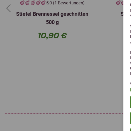
5,0 (1 Bewertungen)
Previous
Stiefel Brennessel geschnitten
Stie
500 g
Gut 
10,90 €