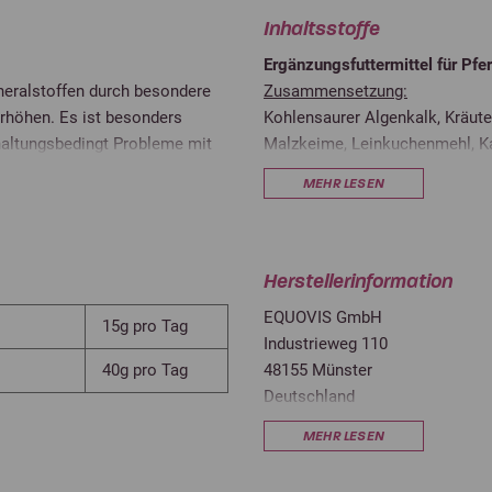
Inhaltsstoffe
Ergänzungsfuttermittel für Pfe
neralstoffen durch besondere
Zusammensetzung:
rhöhen. Es ist besonders
Kohlensaurer Algenkalk, Kräut
 haltungsbedingt Probleme mit
Malzkeime, Leinkuchenmehl, Ka
 wurde speziell entwickelt, um
MEHR LESEN
hiedene Komponenten wir
Analytische Bestandteile und G
ien und Vitamine werden in
Rohasche
in und Methionin wird so durch
Calcium
Herstellerinformation
EQUOVIS GmbH
Phosphor
15g pro Tag
Industrieweg 110
salzsäureunlösliche Asche
40g pro Tag
48155 Münster
Deutschland
Feuchtigkeit
info@equovis.de
MEHR LESEN
Natrium