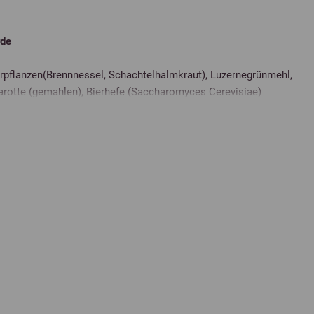
rde
erpflanzen(Brennnessel, Schachtelhalmkraut), Luzernegrünmehl,
rotte (gemahlen), Bierhefe (Saccharomyces Cerevisiae)
ehalte:
54,23 %
5 %
0,02 %
29,12 %
5 %
0,25 %