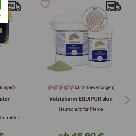
m
rtungen)
5,0 (2 Bewertungen)
ator
Vetripharm EQUIPUR skin
Next
Hautschutz für Pferde
ttermittel
€
ab 48,90 €