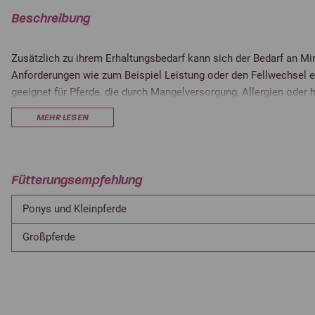
Beschreibung
Zusätzlich zu ihrem Erhaltungsbedarf kann sich der Bedarf an Mi
Anforderungen wie zum Beispiel Leistung oder den Fellwechsel e
geeignet für Pferde, die durch Mangelversorgung, Allergien oder
den Hufen oder dem Haarkleid haben. NATURE’S BEST Vita Kiesel
MEHR LESEN
diesen Bedarf von Zink, Biotin und Methionin zu decken. Versc
Kräuter, Kieselgur, Kohlensaurer Algenkalk, synthetische Mineral
NATURE’S BEST Vita Kiesel kombiniert. Der Bedarf an Zink, Biot
eine gezielte Rationsergänzung gedeckt.
Fütterungsempfehlung
Ponys und Kleinpferde
Großpferde