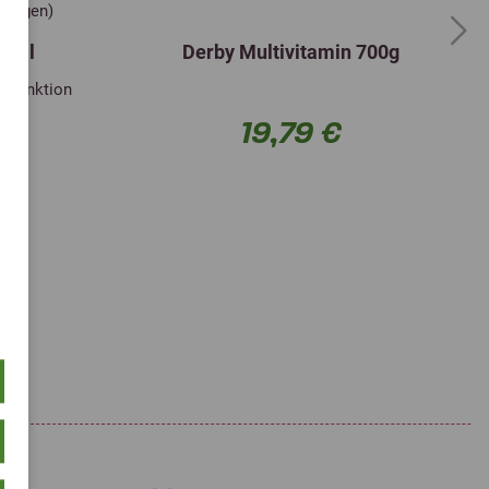
rtungen)
Next
t 1l
Derby Multivitamin 700g
rmfunktion
19,79 €