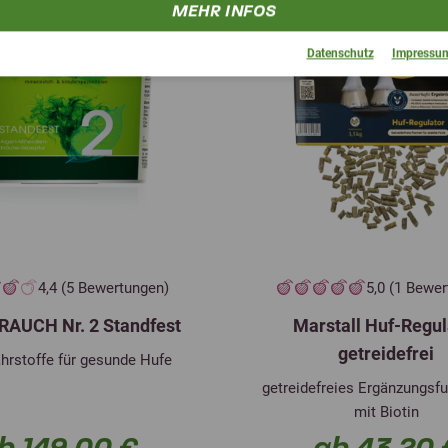
MEHR INFOS
Datenschutz
Impressu
4,4 (5 Bewertungen)
5,0 (1 Bewe
RAUCH Nr. 2 Standfest
Marstall Huf-Regul
getreidefrei
hrstoffe für gesunde Hufe
getreidefreies Ergänzungsfu
mit Biotin
b 149,00 €
ab 43,20 