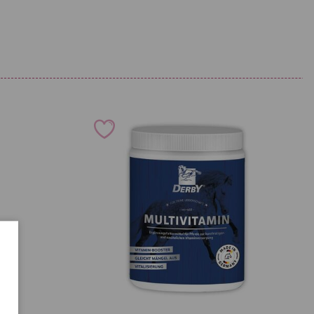
zstoffe je kg:
100.000 mcg
hydrat
2.600 mg
10.000 mg
 kg:
350.000 mg