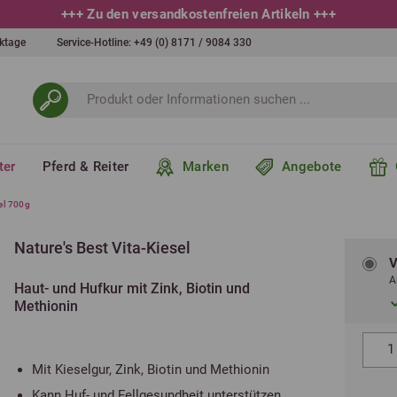
+++
10 % bei Newsletteranmeldung
+++
erktage
Service-Hotline:
+49 (0) 8171 / 9084 330
ter
Pferd & Reiter
Marken
Angebote
sel 700g
Nature's Best Vita-Kiesel
V
A
Haut- und Hufkur mit Zink, Biotin und
Methionin
Mit Kieselgur, Zink, Biotin und Methionin
Kann Huf- und Fellgesundheit unterstützen