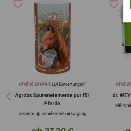
4,9 (24 Bewertungen)
Agrobs Spurenelemente pur für
dr. WEY
Previous
Pferde
Mikronä
Gezielte Spurenelementversorgung
ab 27,20 €
a