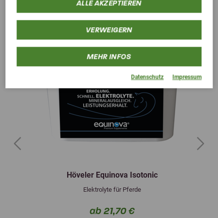
ALLE AKZEPTIEREN
VERWEIGERN
MEHR INFOS
Datenschutz
Impressum
Previous
Next
Höveler Equinova Isotonic
Elektrolyte für Pferde
ab 21,70 €