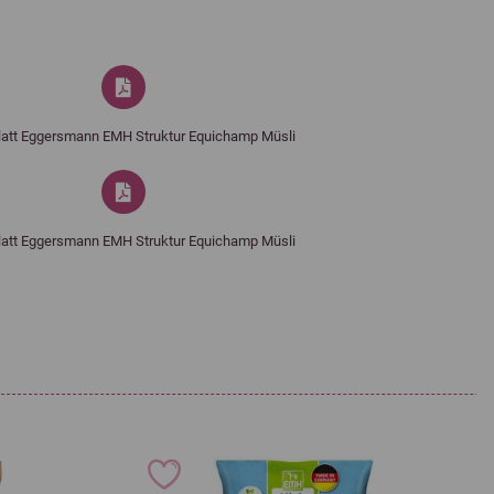
Verdauliches Rohprotein (vRp)
58,1 g/kg
Dünndarmverd. Rohprotein (pcvRp)
57,2 g/kg
Verdauliche Energie (MJ DE)
12,1 MJ/kg
Umsetzbare Energie (MJ ME)
11,2 MJ/kg
latt Eggersmann EMH Struktur Equichamp Müsli
16.000
Eisen (3b103) (Eisen(II)sulfat,
latt Eggersmann EMH Struktur Equichamp Müsli
28,00 mg
I.E.
Monohydrat) EZ
1.600
Mangan (3b502)
85,00 mg
I.E.
(Mangan(II)oxyd) EZ
460,00
Zinkoxid (3b603) EZ
135,00 mg
mg
Kupfer (3b405)
64,00
(Kupfer(II)sulfat,
22,00 mg
mg
Pentahydrat) EZ