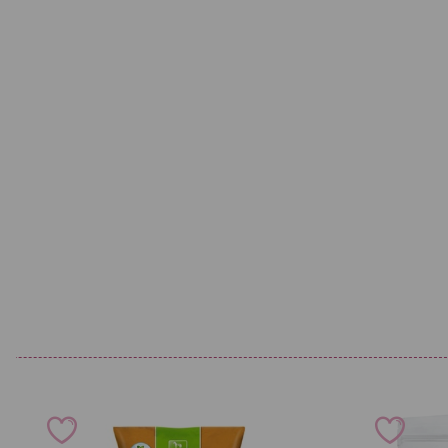
ein Gemisch wertvoller Zutaten, die mit ihren natürlichen Vitami
ungesättigten Fettsäuren wesentlich zur Gesunderhaltung des Pf
gute Erfolge werden auch bei mageren Pferden erzielt. Durch Opt
Nährstoffverfügbarkeit über die Hefe wird die Gesamtration aufg
Kraftfutterrationen pro Mahlzeit können so vermieden werden un
gleich doppelt entlastet - durch die kleinere Mahlzeit und durch 
Hefe. Das Pferd nimmt schneller und vor allem schonender zu. V
Struktur Equichamp auch über einen begrenzten Zeitraum ein - i
durch Arbeit oder Stress (z.B. in der Turniersaison), zur typischen
Wintermonaten oder auch um eine gezielte Darmsanierung zur 
Verdauungsstörungen durchzuführen. Ein Fütterungszeitraum von
jedoch zur optimalen Wirkung eingehalten werden. Ein dauerhafte
Equichamp empfiehlt sich insbesondere bei Pferden, die zu Kolike
sich gezeigt, dass auch nervöse Pferde von Struktur Equichamp p
berichten, dass ihre Pferde deutlich ruhiger und im Umgang ausg
dies auf die verbesserte Nährstoffverfügbarkeit über die Lebendh