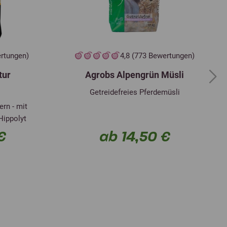
ertungen)
4,8 (773 Bewertungen)
tur
Agrobs Alpengrün Müsli
Next
Getreidefreies Pferdemüsli
rn - mit
Hippolyt
€
ab 14,50 €