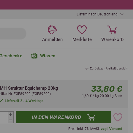
Liefern nach Deutschland
Anmelden
Merkliste
Warenkorb
Geschenke
Wissen
Zurück zur Artikelübersicht
33,80 €
MH Struktur Equichamp 20kg
rtikel-Nr.:EGF89200 (EGF89200)
1,69 € / kg 20.00 kg Sack
Lieferzeit 2 - 4 Werktage
IN DEN WARENKORB
Preis inkl. 7% MwSt.
zzgl. Versand