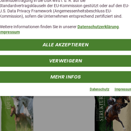
Datenübertragung in die USA wird i. d. R. auf die
Cholinchlorid (3a890) EZ
Standardvertragsklauseln der EU-Kommission gestützt oder auf den EU-
U.S. Data Privacy Framework (Angemessenheitsbeschluss EU-
EZ = Ernährungsphysiologische
Kommission), sofern die Unternehmen entsprechend zertifiziert sind.
ZZ = Zootechnische Zusatzsto
Weitere Informationen finden Sie in unserer
Datenschutzerklärung
.
TZ = Technologische Zusatzsto
Impressum
SZ = Sensorische Zusatzstoffe
ALLE AKZEPTIEREN
Stand 01/2025
Alternative Produkte
VERWEIGERN
MEHR INFOS
Datenschutz
Impressu