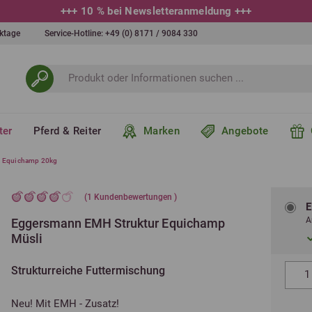
+++
10 % bei Newsletteranmeldung
+++
erktage
Service-Hotline:
+49 (0) 8171 / 9084 330
ter
Pferd & Reiter
Marken
Angebote
r Equichamp 20kg
(
1
Kundenbewertungen )
E
A
Eggersmann EMH Struktur Equichamp
Müsli
Strukturreiche Futtermischung
Neu! Mit EMH - Zusatz!