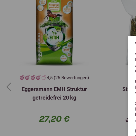
4,5 (25 Bewertungen)
Eggersmann EMH Struktur
Stief
Previous
getreidefrei 20 kg
27,20 €
27,