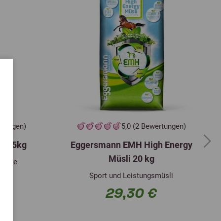
3,00
Selen (3b801)
0,50 mg
mg
(Natriumselenit) EZ
3,00
Kalziumjodat, wasserfrei
1,00 mg
mg
(3b202) EZ
30,00
Kieselgur (E 551c) TZ
500,00 mg
mcg
625,00
saccharomyces cerevisiae
2,00x10(9)
mcg
CBS493.94 (4a1704) ZZ
KBE
rtungen)
5,0 (2 Bewertungen)
30,00
Vitamin B2 (3a825i) EZ
5,00 mg
al 25kg
Eggersmann EMH High Energy
mg
Next
Müsli 20 kg
Pferde
20,00
Propionsäure (1k280)
335,00 mg
mg
Sport und Leistungsmüsli
29,30 €
3,00
Propionsäure aus
324,00 mg
mg
Natriumpropionat (1k281) TZ