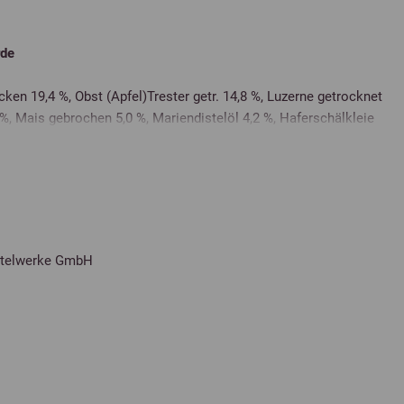
rde
ken 19,4 %, Obst (Apfel)Trester getr. 14,8 %, Luzerne getrocknet
%, Mais gebrochen 5,0 %, Mariendistelöl 4,2 %, Haferschälkleie
t zerkleinert 1,9 %, Melasseschnitzel 1,9 %, Sonnenblumenkerne
Möhren (getrocknet) 1,2 %, Dicalciumphosphat 0,9 %, Mais 0,6 %,
EMH) 0,6 %, Natriumchlorid 0,6 %, Gerste 0,4 %, Magnesiumoxid
ttelwerke GmbH
ehalte:
Magnesium
0,20 %
Stärke
25,90 %
Zucker
7,50 %