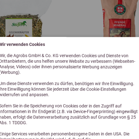
Vitamin B1 (3a821) EZ
Vitamin B6 als
Pyridoxinhydrochlorid
(3a831) EZ
Wir verwenden Cookies
Vitamin B12 (3a835)
Wir, die Agrobs GmbH & Co. KG verwenden Cookies und Dienste von
Drittanbietern, die uns helfen unsere Website zu verbessern (Webseiten-
Analyse, Videos) oder ihnen personalisierte Werbung anzuzeigen
Biotin (3a880) EZ
(Werbung).
4,7 (10 Bewe
Um diese Dienste verwenden zu dürfen, benötigen wir Ihre Einwilligung.
Niacin (3a314) EZ
Ihre Einwilligung können Sie jederzeit über die Cookie-Einstellungen
el Gelenkkräuter 1kg
Salvana Pferdeminer
widerrufen und anpassen.
Mineralfuttermittel für 
Calcium-D-Panthotenat
Sofern Sie in die Speicherung von Cookies oder in den Zugriff auf
(3a841) EZ
Informationen in Ihr Endgerät (z.B. via Device-Fingerprinting) eingewilligt
haben, erfolgt die Datenverarbeitung zusätzlich auf Grundlage von § 25
26,90 €
54,90 €
90 €
Abs. 1 TDDDG.
Folsäure(3a316) EZ
Einige Services verarbeiten personenbezogene Daten in den USA. Die