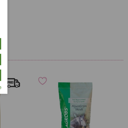
105,00
Propionsäure aus
290,00 mg
mg
Calciumpropionat (1a282) TZ
 Zusatzstoffe
ffe
ffe
m