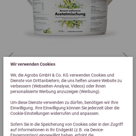
Previous
Next
Wir verwenden Cookies
4,5 (2 Bewertungen)
Wir, die Agrobs GmbH & Co. KG verwenden Cookies und
Dr. Schaette Acetatmischung
Dienste von Drittanbietern, die uns helfen unsere Website zu
verbessern (Webseiten-Analyse, Videos) oder ihnen
2,5kg
personalisierte Werbung anzuzeigen (Werbung).
79,73 €
Um diese Dienste verwenden zu dürfen, benötigen wir Ihre
Einwilligung. Ihre Einwilligung können Sie jederzeit über die
Cookie-Einstellungen widerrufen und anpassen.
Sofern Sie in die Speicherung von Cookies oder in den Zugriff
auf Informationen in Ihr Endgerät (z.B. via Device-
Fingerprinting) eingewilligt haben, erfolgt die