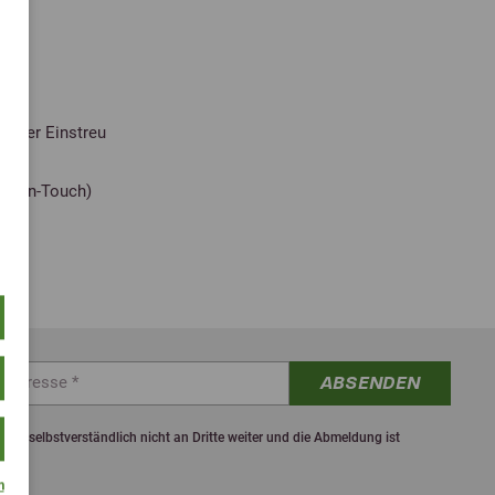
n
s der Einstreu
ngton-Touch)
ABSENDEN
ten selbstverständlich nicht an Dritte weiter und die Abmeldung ist
m