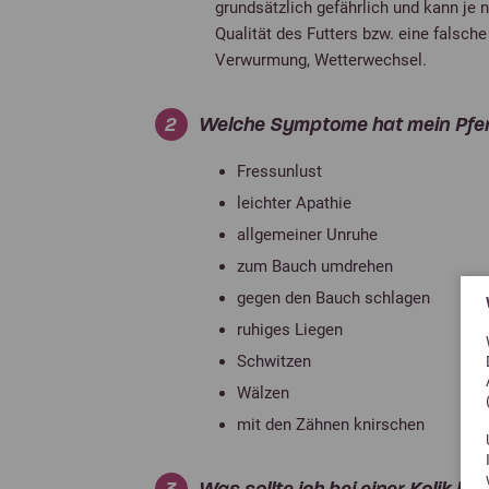
grundsätzlich gefährlich und kann je
Qualität des Futters bzw. eine falsch
Verwurmung, Wetterwechsel.
2
Welche Symptome hat mein Pferd
Fressunlust
leichter Apathie
allgemeiner Unruhe
zum Bauch umdrehen
gegen den Bauch schlagen
ruhiges Liegen
Schwitzen
Wälzen
mit den Zähnen knirschen
3
Was sollte ich bei einer Kolik be