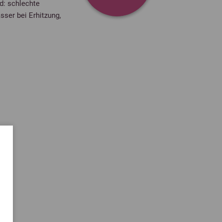
d: schlechte
sser bei Erhitzung,