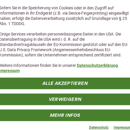
Sofern Sie in die Speicherung von Cookies oder in den Zugriff auf
und wenn möglich Werte von Puls, Atmung und Temperatur durchgebe
Informationen in Ihr Endgerät (z.B. via Device-Fingerprinting) eingewilligt
haben, erfolgt die Datenverarbeitung zusätzlich auf Grundlage von § 25
olgt und nicht stark schwitzt.
Abs. 1 TDDDG.
, verletzungssichere Box oder Halle bringen.
Einige Services verarbeiten personenbezogene Daten in den USA. Die
 vorübergehend verhindern (auch darauf achten, dass kein Stroh au
Datenübertragung in die USA wird i. d. R. auf die
Standardvertragsklauseln der EU-Kommission gestützt oder auf den EU-
U.S. Data Privacy Framework (Angemessenheitsbeschluss EU-
 entspannende Massage von Bauch, Ohrgrund und Zahnfleisch (Telli
Kommission), sofern die Unternehmen entsprechend zertifiziert sind.
Weitere Informationen finden Sie in unserer
Datenschutzerklärung
.
Impressum
ALLE AKZEPTIEREN
VERWEIGERN
ns-Gutschein für deine
MEHR INFOS
Wir geben deine Da
 zu unserem Newsletter
jederzeit möglich!
Datenschutz
Impressu