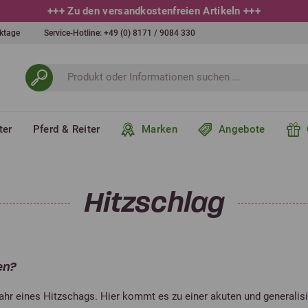
+++
10 % bei Newsletteranmeldung
+++
erktage
Service-Hotline:
+49 (0) 8171 / 9084 330
ter
Pferd & Reiter
Marken
Angebote
Hitzschlag
en?
ahr eines Hitzschags. Hier kommt es zu einer akuten und generalis