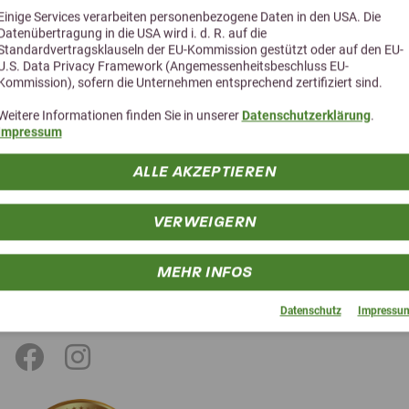
Einige Services verarbeiten personenbezogene Daten in den USA. Die
Datenübertragung in die USA wird i. d. R. auf die
Standardvertragsklauseln der EU-Kommission gestützt oder auf den EU-
U.S. Data Privacy Framework (Angemessenheitsbeschluss EU-
Kommission), sofern die Unternehmen entsprechend zertifiziert sind.
Weitere Informationen finden Sie in unserer
Datenschutzerklärung
.
Impressum
ns-Gutschein für deine
ALLE AKZEPTIEREN
Wir geben deine Da
 zu unserem Newsletter
jederzeit möglich!
VERWEIGERN
* Pflichtfelder
MEHR INFOS
Datenschutz
Impressu
Social Media