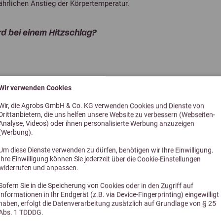
hrlichen Anstieg der Körpertemperatur.
d bei einem Hitzschlag?
uenz
Wir verwenden Cookies
Wir, die Agrobs GmbH & Co. KG verwenden Cookies und Dienste von
Drittanbietern, die uns helfen unsere Website zu verbessern (Webseiten-
Analyse, Videos) oder ihnen personalisierte Werbung anzuzeigen
(Werbung).
lag bei Pferden tun?
Um diese Dienste verwenden zu dürfen, benötigen wir Ihre Einwilligung.
Ihre Einwilligung können Sie jederzeit über die Cookie-Einstellungen
widerrufen und anpassen.
r in kleinen Mengen tränken (2–3 l alle 5–10 Min.)
Sofern Sie in die Speicherung von Cookies oder in den Zugriff auf
Informationen in Ihr Endgerät (z.B. via Device-Fingerprinting) eingewilligt
haben, erfolgt die Datenverarbeitung zusätzlich auf Grundlage von § 25
hlen, vorsichtig von unten beginnen
Abs. 1 TDDDG.
lassen und kaltes Wasser über das Pferd gießen