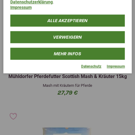
Datenschutzerklärung
.
Impressum
ALLE AKZEPTIEREN
VERWEIGERN
MEHR INFOS
5,0 (5 Bewertungen)
Datenschutz
Impressum
Mühldorfer Pferdefutter Scottish Mash & Kräuter 15kg
Mash mit Kräutern für Pferde
27,79 €