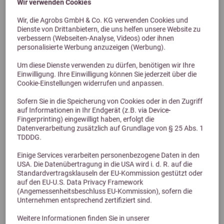
Wir verwenden Cookies
Wir, die Agrobs GmbH & Co. KG verwenden Cookies und
Dienste von Drittanbietern, die uns helfen unsere Website zu
verbessern (Webseiten-Analyse, Videos) oder ihnen
personalisierte Werbung anzuzeigen (Werbung).
4,0 (1 Bewertungen)
Um diese Dienste verwenden zu dürfen, benötigen wir Ihre
Mühldorfer Pferdefutter Low Glycaemic prebiotic 15kg
Einwilligung. Ihre Einwilligung können Sie jederzeit über die
Pferdefutter mit niedrigem Zucker- und Stärkegehalt
Cookie-Einstellungen widerrufen und anpassen.
36,99 €
Sofern Sie in die Speicherung von Cookies oder in den Zugriff
auf Informationen in Ihr Endgerät (z.B. via Device-
Fingerprinting) eingewilligt haben, erfolgt die
Datenverarbeitung zusätzlich auf Grundlage von § 25 Abs. 1
TDDDG.
Einige Services verarbeiten personenbezogene Daten in den
USA. Die Datenübertragung in die USA wird i. d. R. auf die
Standardvertragsklauseln der EU-Kommission gestützt oder
auf den EU-U.S. Data Privacy Framework
(Angemessenheitsbeschluss EU-Kommission), sofern die
Unternehmen entsprechend zertifiziert sind.
Weitere Informationen finden Sie in unserer