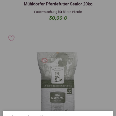
Mühldorfer Pferdefutter Senior 20kg
Futtermischung für ältere Pferde
30,99 €