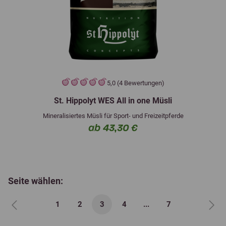
5,0 (4 Bewertungen)
St. Hippolyt WES All in one Müsli
Mineralisiertes Müsli für Sport- und Freizeitpferde
ab 43,30 €
Seite wählen:
1
2
3
4
...
7